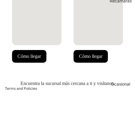
Recámaras
 policy
ng policy
Cómo llegar
Cómo llegar
y policy
of service
t information
Encuentra la sucursal más cercana a ti y visítanos.
Ocasional
Terms and Policies
 policy
ng policy