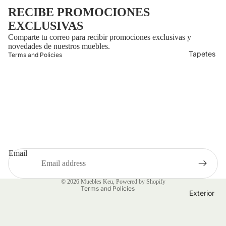
y policy
RECIBE PROMOCIONES
of service
EXCLUSIVAS
Comparte tu correo para recibir promociones exclusivas y
t information
novedades de nuestros muebles.
Tapetes
Terms and Policies
Refund policy
Shipping policy
Privacy policy
Email
Terms of service
Contact information
© 2026
Muebles Keu
,
Powered by Shopify
Terms and Policies
Exterior