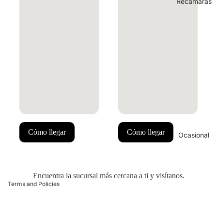
Recámaras
 policy
ng policy
Cómo llegar
Cómo llegar
Ocasional
y policy
of service
t information
Encuentra la sucursal más cercana a ti y visítanos.
Terms and Policies