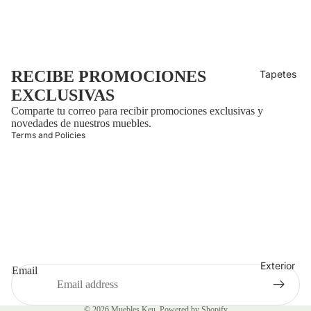
 policy
ng policy
y policy
RECIBE PROMOCIONES
Tapetes
of service
EXCLUSIVAS
Comparte tu correo para recibir promociones exclusivas y
t information
novedades de nuestros muebles.
Terms and Policies
Refund policy
Shipping policy
Privacy policy
Exterior
Email
Terms of service
Contact information
© 2026
Muebles Keu
,
Powered by Shopify