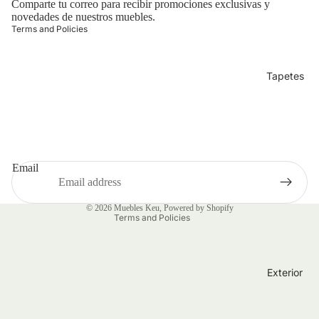
Comparte tu correo para recibir promociones exclusivas y
t information
novedades de nuestros muebles.
Terms and Policies
Tapetes
Refund policy
Shipping policy
Privacy policy
Email
Terms of service
Contact information
© 2026
Muebles Keu
,
Powered by Shopify
Terms and Policies
Exterior