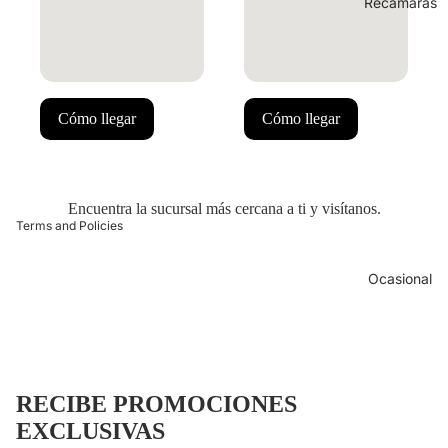
Recámaras
 policy
ng policy
Cómo llegar
Cómo llegar
y policy
of service
t information
Encuentra la sucursal más cercana a ti y visítanos.
Terms and Policies
Ocasional
 policy
ng policy
y policy
RECIBE PROMOCIONES
of service
EXCLUSIVAS