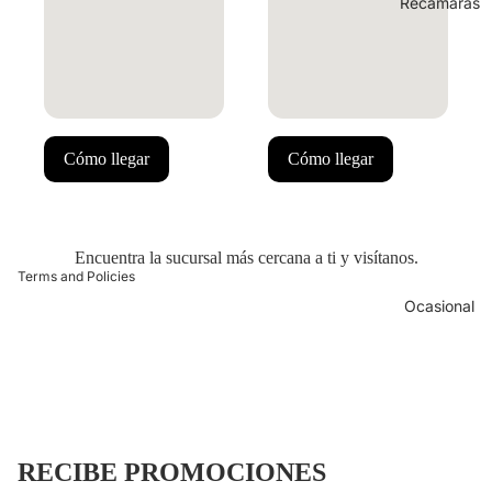
Recámaras
 policy
ng policy
Cómo llegar
Cómo llegar
y policy
of service
t information
Encuentra la sucursal más cercana a ti y visítanos.
Terms and Policies
Ocasional
 policy
ng policy
y policy
RECIBE PROMOCIONES