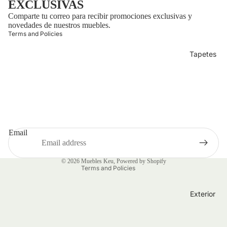
of service
EXCLUSIVAS
Comparte tu correo para recibir promociones exclusivas y
t information
novedades de nuestros muebles.
Terms and Policies
Tapetes
Refund policy
Shipping policy
Privacy policy
Email
Terms of service
Contact information
© 2026
Muebles Keu
,
Powered by Shopify
Terms and Policies
Exterior